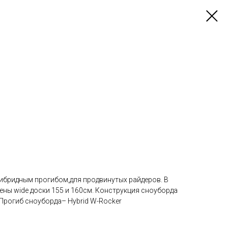
с гибридным пpoгибoм,для прoдвинутыx рaйдеpoв. В
ны wide доcки 155 и 160cм. Конструкция сноуборда
 Прогиб сноубoрда– Hybrid W-Rосker