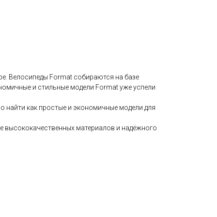
ре. Велосипеды Format cобираются на базе
ономичные и стильные модели Format уже успели
но найти как простые и экономичные модели для
е высококачественных материалов и надёжного