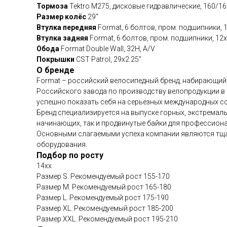
Тормоза
Tektro M275, дисковые гидравлические, 160/1
Размер колёс
29"
Втулка передняя
Format, 6 болтов, пром. подшипники, 
Втулка задняя
Format, 6 болтов, пром. подшипники, 12
Обода
Format Double Wall, 32Н, A/V
Покрышки
CST Patrol, 29x2.25"
О бренде
Format – российский велосипедный бренд, набирающий 
Российского завода по производству велопродукции в 
успешно показать себя на серьёзных международных с
Бренд специализируется на выпуске горных, экстремаль
начинающих, так и продвинутые байки для профессион
Основными слагаемыми успеха компании являются тща
оборудования.
Подбор по росту
14xx
Размер S. Рекомендуемый рост 155-170
Размер M. Рекомендуемый рост 165-180
Размер L. Рекомендуемый рост 175-190
Размер XL. Рекомендуемый рост 185-200
Размер XXL. Рекомендуемый рост 195-210