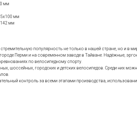
60 мм
15x100 мм
x142 мм
стремительную популярность не только в нашей стране, но и в ми
городе Перми и на современном заводе в Тайване. Надёжные, эрг
оревнованиях по велосипедному спорту.
ных, шоссейных, городских и детских велосипедов. Среди них мож
алов.
тельный контроль за всеми этапами производства, использовани